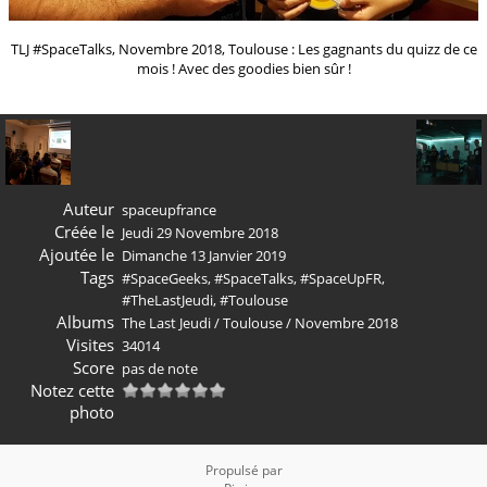
TLJ #SpaceTalks, Novembre 2018, Toulouse : Les gagnants du quizz de ce
mois ! Avec des goodies bien sûr !
Auteur
spaceupfrance
Créée le
Jeudi 29 Novembre 2018
Ajoutée le
Dimanche 13 Janvier 2019
Tags
#SpaceGeeks
,
#SpaceTalks
,
#SpaceUpFR
,
#TheLastJeudi
,
#Toulouse
Albums
The Last Jeudi
/
Toulouse
/
Novembre 2018
Visites
34014
Score
pas de note
Notez cette
photo
Propulsé par