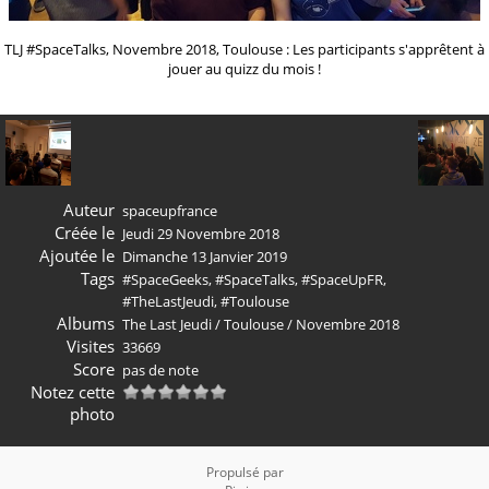
TLJ #SpaceTalks, Novembre 2018, Toulouse : Les participants s'apprêtent à
jouer au quizz du mois !
Auteur
spaceupfrance
Créée le
Jeudi 29 Novembre 2018
Ajoutée le
Dimanche 13 Janvier 2019
Tags
#SpaceGeeks
,
#SpaceTalks
,
#SpaceUpFR
,
#TheLastJeudi
,
#Toulouse
Albums
The Last Jeudi
/
Toulouse
/
Novembre 2018
Visites
33669
Score
pas de note
Notez cette
photo
Propulsé par