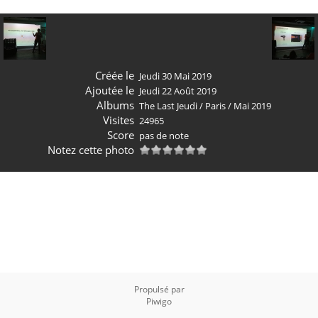
Créée le
Jeudi 30 Mai 2019
Ajoutée le
Jeudi 22 Août 2019
Albums
The Last Jeudi
/
Paris
/
Mai 2019
Visites
24965
Score
pas de note
Notez cette photo
Propulsé par
Piwigo